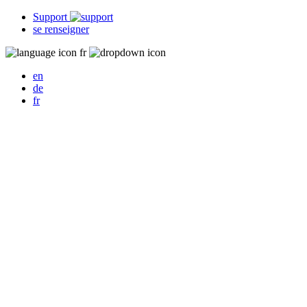
Support
se renseigner
fr
en
de
fr